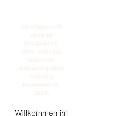
The slopes will
open on
December 7,
2024, while the
hotel will
welcome guests
starting
December 10,
2024.
Willkommen im