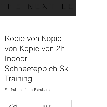
Kopie von Kopie
von Kopie von 2h
Indoor
Schneeteppich Ski
Training
Ein Training für die Extraklasse
120
Euro
2 Std.
2
120 €