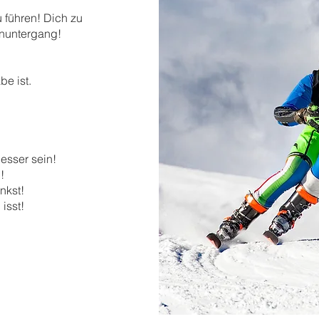
u führen! Dich zu
nuntergang!
be ist.
esser sein!
!
nkst!
isst!