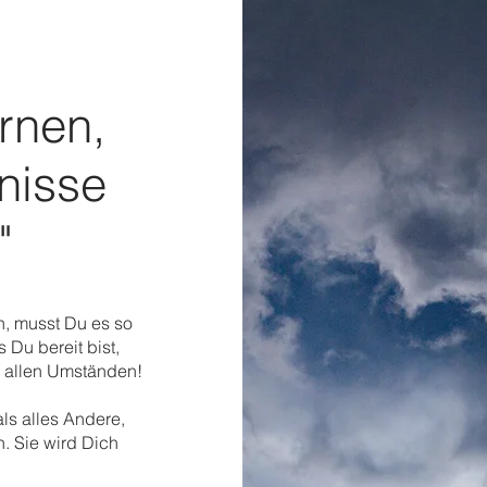
rnen,
nisse
"
, musst Du es so
 Du bereit bist,
er allen Umständen!
als alles Andere,
. Sie wird Dich