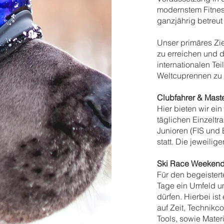
modernstem Fitnes
ganzjährig betreut 
Unser primäres Ziel
zu erreichen und 
internationalen Te
Weltcuprennen zu 
Clubfahrer & Mast
Hier bieten wir e
täglichen Einzeltr
Junioren (FIS und
statt. Die jeweilig
Ski Race Weeken
Für den begeistert
Tage ein Umfeld um
dürfen. Hierbei ist
auf Zeit, Technik
Tools, sowie Materi