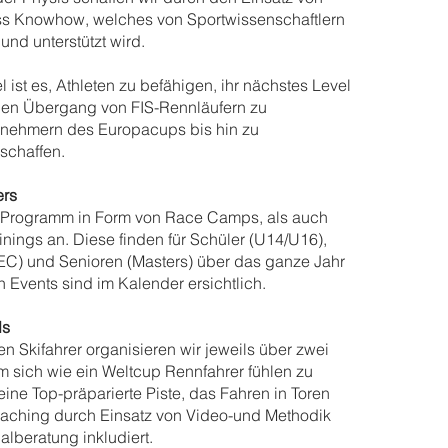
s Knowhow, welches von Sportwissenschaftlern
und unterstützt wird.
 ist es, Athleten zu befähigen, ihr nächstes Level
den Übergang von FIS-Rennläufern zu
ilnehmern des Europacups bis hin zu
schaffen.
ers
in Programm in Form von Race Camps, als auch
ainings an. Diese finden für Schüler (U14/U16),
 EC) und Senioren (Masters) über das ganze Jahr
en Events sind im Kalender ersichtlich.
ds
en Skifahrer organisieren wir jeweils über zwei
 sich wie ein Weltcup Rennfahrer fühlen zu
 eine Top-präparierte Piste, das Fahren in Toren
coaching durch Einsatz von Video-und Methodik
alberatung inkludiert.