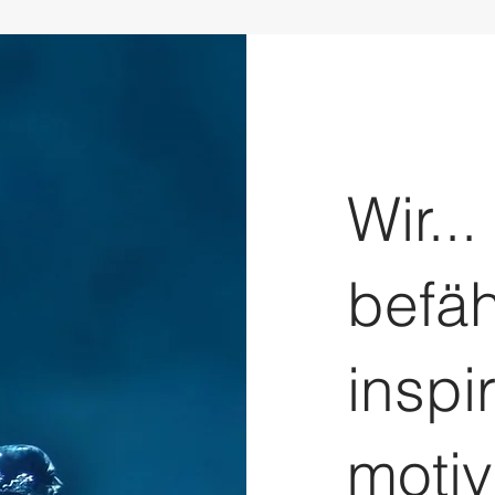
Wir...
befäh
inspi
motiv