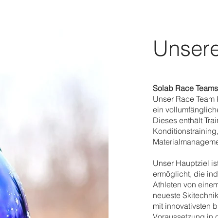
Unsere
Solab Race Teams
Unser Race Team Ko
ein vollumfänglic
Dieses enthält Tra
Konditionstraining
Materialmanageme
Unser Hauptziel is
ermöglicht, die in
Athleten von einem
neueste Skitechnik
mit innovativsten 
Voraussetzung in d