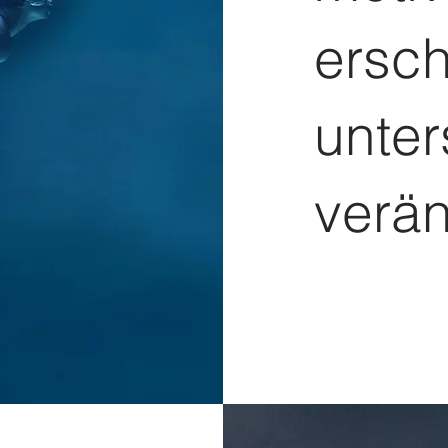
ersch
unter
verän